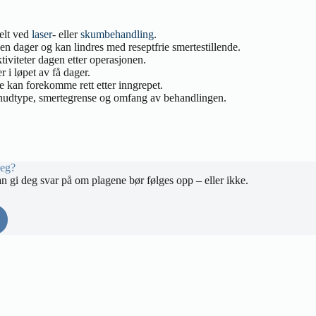
ielt ved
laser
- eller
skumbehandling
.
 dager og kan lindres med reseptfrie smertestillende.
ktiviteter dagen etter operasjonen.
 i løpet av få dager.
e kan forekomme rett etter inngrepet.
udtype, smertegrense og omfang av behandlingen.
deg?
an gi deg svar på om plagene bør følges opp – eller ikke.