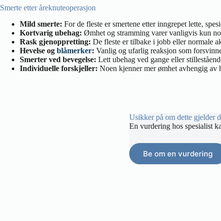
Smerte etter åreknuteoperasjon
Mild smerte:
For de fleste er smertene etter inngrepet lette, spes
Kortvarig ubehag:
Ømhet og stramming varer vanligvis kun noen
Rask gjenoppretting:
De fleste er tilbake i jobb eller normale a
Hevelse og
blåmerker
:
Vanlig og ufarlig reaksjon som forsvinner
Smerter ved bevegelse:
Lett ubehag ved gange eller stilleståend
Individuelle forskjeller:
Noen kjenner mer ømhet avhengig av h
Usikker på om dette gjelder 
En vurdering hos spesialist k
Be om en vurdering
Hvordan kan du lindre ubehaget?