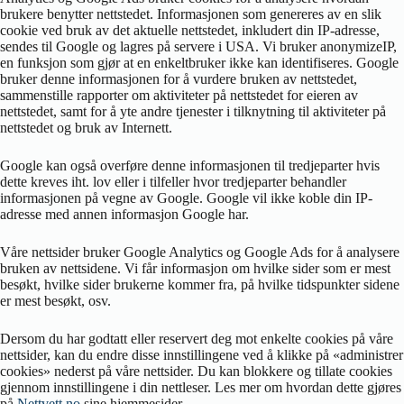
brukere benytter nettstedet. Informasjonen som genereres av en slik
cookie ved bruk av det aktuelle nettstedet, inkludert din IP-adresse,
sendes til Google og lagres på servere i USA. Vi bruker anonymizeIP,
en funksjon som gjør at en enkeltbruker ikke kan identifiseres. Google
bruker denne informasjonen for å vurdere bruken av nettstedet,
sammenstille rapporter om aktiviteter på nettstedet for eieren av
nettstedet, samt for å yte andre tjenester i tilknytning til aktiviteter på
nettstedet og bruk av Internett.
Google kan også overføre denne informasjonen til tredjeparter hvis
dette kreves iht. lov eller i tilfeller hvor tredjeparter behandler
informasjonen på vegne av Google. Google vil ikke koble din IP-
adresse med annen informasjon Google har.
Våre nettsider bruker Google Analytics og Google Ads for å analysere
bruken av nettsidene. Vi får informasjon om hvilke sider som er mest
besøkt, hvilke sider brukerne kommer fra, på hvilke tidspunkter sidene
er mest besøkt, osv.
Dersom du har godtatt eller reservert deg mot enkelte cookies på våre
nettsider, kan du endre disse innstillingene ved å klikke på «administrer
cookies» nederst på våre nettsider. Du kan blokkere og tillate cookies
gjennom innstillingene i din nettleser. Les mer om hvordan dette gjøres
på
Nettvett.no
sine hjemmesider.