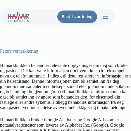
Hopp
til
innholdet
Bestill vurdering
Personvernerklæring
Hamarklinikken behandler relevante opplysninger om deg som bruker
og pasient. Det kan være informasjon om hvem du er (for eksempel
navn og telefonnummer) I tillegg til dette registrerer vi informasjon om
din helsetilstand. Denne informasjonen kan bli samlet inn fra deg
gjennom dine samtaler med helsepersonell eller gjennom undersøkelser
og
behandling
du gjennomgår på Hamarklinikken. Informasjonen kan
også bli samlet inn av andre som behandler deg, for eksempel din
fastlege eller andre sykehus. I tillegg behandles informasjon fra deg
som pasient ved innsendelse av eventuelle klager og tilbakemeldinger.
Hamarklinikken bruker Google Analytics og Google Ads som er
nettanalysetjenester som leveres av Alphabet Inc. (Google). Google
Analytics og Google Ads bruker cookies for å analysere hvordan