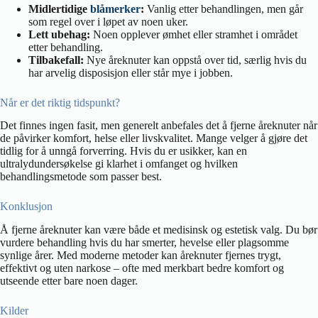
Midlertidige
blåmerker
:
Vanlig etter behandlingen, men går
som regel over i løpet av noen uker.
Lett ubehag:
Noen opplever ømhet eller stramhet i området
etter behandling.
Tilbakefall:
Nye åreknuter kan oppstå over tid, særlig hvis du
har arvelig disposisjon eller står mye i jobben.
Når er det riktig tidspunkt?
Det finnes ingen fasit, men generelt anbefales det å fjerne åreknuter når
de påvirker komfort, helse eller livskvalitet. Mange velger å gjøre det
tidlig for å unngå forverring. Hvis du er usikker, kan en
ultralydundersøkelse gi klarhet i omfanget og hvilken
behandlingsmetode som passer best.
Konklusjon
Å fjerne åreknuter kan være både et medisinsk og estetisk valg. Du bør
vurdere behandling hvis du har smerter, hevelse eller plagsomme
synlige årer. Med moderne metoder kan åreknuter fjernes trygt,
effektivt og uten narkose – ofte med merkbart bedre komfort og
utseende etter bare noen dager.
Kilder