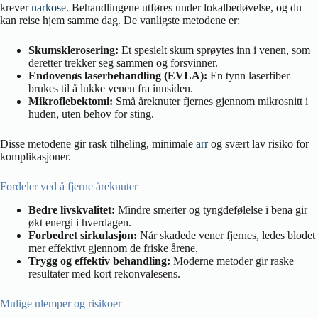
krever
narkose
. Behandlingene utføres under lokalbedøvelse, og du
kan reise hjem samme dag. De vanligste metodene er:
Skumsklerosering:
Et spesielt skum sprøytes inn i venen, som
deretter trekker seg sammen og forsvinner.
Endovenøs laserbehandling (EVLA):
En tynn laserfiber
brukes til å lukke venen fra innsiden.
Mikroflebektomi:
Små åreknuter fjernes gjennom mikrosnitt i
huden, uten behov for sting.
Disse metodene gir rask tilheling, minimale
arr
og svært lav risiko for
komplikasjoner.
Fordeler ved å fjerne åreknuter
Bedre livskvalitet:
Mindre smerter og tyngdefølelse i bena gir
økt energi i hverdagen.
Forbedret sirkulasjon:
Når skadede vener fjernes, ledes blodet
mer effektivt gjennom de friske årene.
Trygg og effektiv behandling:
Moderne metoder gir raske
resultater med kort rekonvalesens.
Mulige ulemper og risikoer