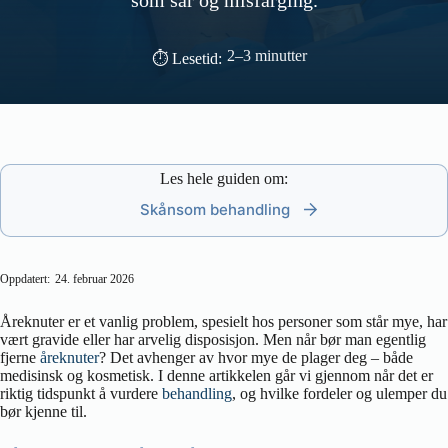
som sår og misfarging.
2–3 minutter
⏱ Lesetid:
Les hele guiden om:
Skånsom behandling
Oppdatert:
24. februar 2026
Åreknuter er et vanlig problem, spesielt hos personer som står mye, har
vært gravide eller har arvelig disposisjon. Men når bør man egentlig
fjerne
åreknuter
? Det avhenger av hvor mye de plager deg – både
medisinsk og kosmetisk. I denne artikkelen går vi gjennom når det er
riktig tidspunkt å vurdere
behandling
, og hvilke fordeler og ulemper du
bør kjenne til.