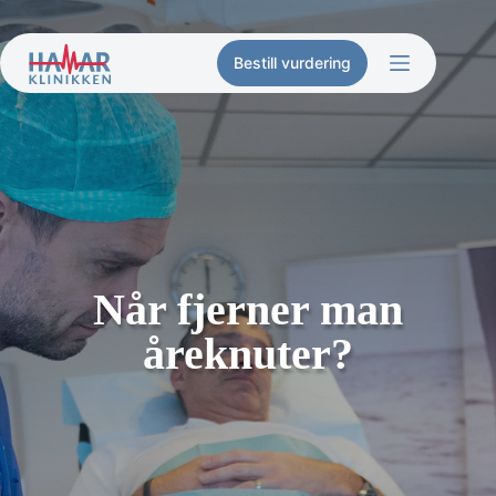
Hopp
til
innholdet
Bestill vurdering
Når fjerner man
åreknuter?