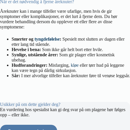
Når er det nødvendig å fjerne åreknuter?
Åreknuter kan i mange tilfeller være ufarlige, men hvis de gir
symptomer eller komplikasjoner, er det lurt å fjerne dem. Du bør
vurdere behandling dersom du opplever ett eller flere av disse
symptomene:
Smerter og
tyngdefølelse
:
Spesielt mot slutten av dagen eller
etter lang tid stående.
Hevelse i bena:
Som ikke går helt bort etter hvile.
Synlige, utstående årer:
Som gir plager eller kosmetisk
ubehag.
Hudforandringer:
Misfarging,
kløe
eller tørr hud på leggene
kan være tegn på dårlig sirkulasjon.
Sår:
I mer alvorlige tilfeller kan åreknuter føre til venøse leggsår.
Usikker på om dette gjelder deg?
En vurdering hos spesialist kan gi deg svar på om plagene bør følges
opp – eller ikke.