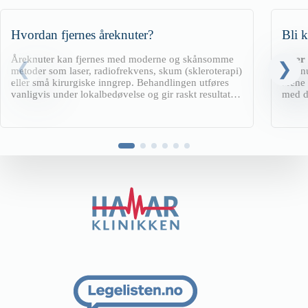
Hvordan fjernes åreknuter?
Bli k
Åreknuter kan fjernes med moderne og skånsomme
Over
metoder som laser, radiofrekvens, skum (skleroterapi)
årekn
eller små kirurgiske inngrep. Behandlingen utføres
årene 
vanligvis under lokalbedøvelse og gir raskt resultat
med d
med kort tilhelingstid.
operer
men a
etterb