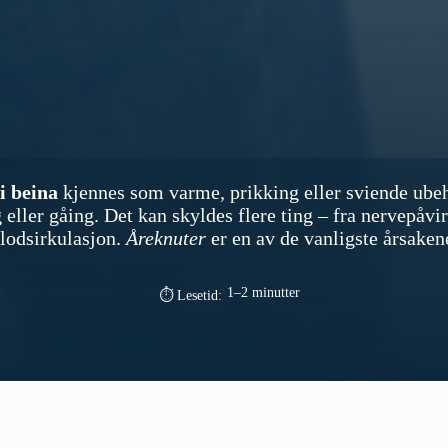
i beina
kjennes som varme, prikking eller sviende ubeha
eller gåing. Det kan skyldes flere ting – fra nervepåvir
lodsirkulasjon.
Åreknuter
er en av de vanligste årsaken
1–2 minutter
⏱ Lesetid: