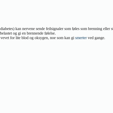
diabetes) kan nervene sende feilsignaler som føles som brenning eller s
belastet og gi en brennende følelse.
 vevet for lite blod og oksygen, noe som kan gi
smerter
ved gange.
dre blodstrømmen og redusere trykket i venene.
merter og
hevelse
.
re bedre.
dre ubehag.
farging eller sår, bør du kontakte lege. En fagperson kan vurdere om åre