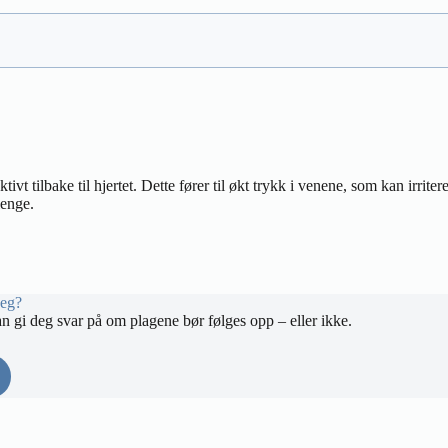
tivt tilbake til hjertet. Dette fører til økt trykk i venene, som kan irri
lenge.
deg?
an gi deg svar på om plagene bør følges opp – eller ikke.