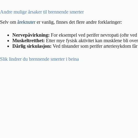
Andre mulige årsaker til brennende smerter
Selv om
åreknuter
er vanlig, finnes det flere andre forklaringer:
Nervepåvirkning:
For eksempel ved perifer nevropati (ofte ved 
Muskeltretthet:
Etter mye fysisk aktivitet kan musklene bli over
Dårlig sirkulasjon:
Ved tilstander som perifer arteriesykdom får
Slik lindrer du brennende smerter i beina
Hvis åreknuter er årsaken, kan du ofte få god lindring med enkle tiltak:
Hev beina:
Løft beina over hjertehøyde i noen minutter for å be
Bruk
kompresjonsstrømper
:
De støtter venene og reduserer s
Unngå å sitte stille for lenge:
Bevegelse hjelper blodet å sirkule
Hold deg hydrert:
Nok væske bidrar til god sirkulasjon og min
Når bør du oppsøke lege?
Hvis smertene er vedvarende, øker i styrke, eller følges av hevelse, mis
Forebygging av brennende smerter