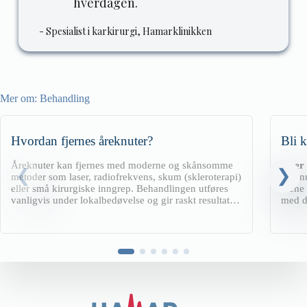
hverdagen.
- Spesialist i karkirurgi, Hamarklinikken
Mer om:
Behandling
Hvordan fjernes åreknuter?
Bli k
Åreknuter kan fjernes med moderne og skånsomme
Over
metoder som laser, radiofrekvens, skum (skleroterapi)
årekn
eller små kirurgiske inngrep. Behandlingen utføres
årene 
vanligvis under lokalbedøvelse og gir raskt resultat
med d
med kort tilhelingstid.
operer
men a
etterb