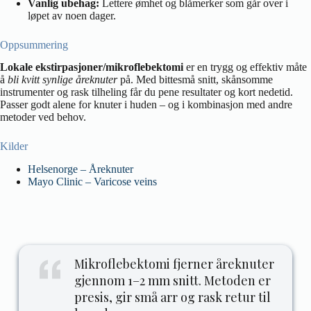
Vanlig ubehag:
Lettere ømhet og blåmerker som går over i
løpet av noen dager.
Oppsummering
Lokale ekstirpasjoner/mikroflebektomi
er en trygg og effektiv måte
å
bli kvitt synlige åreknuter
på. Med bittesmå snitt, skånsomme
instrumenter og rask tilheling får du pene resultater og kort nedetid.
Passer godt alene for knuter i huden – og i kombinasjon med andre
metoder ved behov.
Kilder
Helsenorge – Åreknuter
Mayo Clinic – Varicose veins
Mikroflebektomi fjerner åreknuter
gjennom 1–2 mm snitt. Metoden er
presis, gir små arr og rask retur til