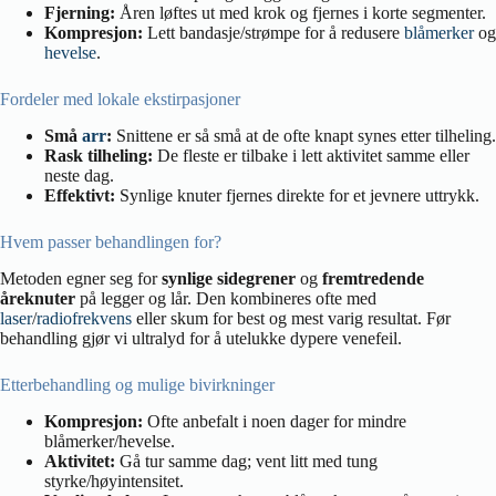
Fjerning:
Åren løftes ut med krok og fjernes i korte segmenter.
Kompresjon:
Lett bandasje/strømpe for å redusere
blåmerker
og
hevelse
.
Fordeler med lokale ekstirpasjoner
Små
arr
:
Snittene er så små at de ofte knapt synes etter tilheling.
Rask tilheling:
De fleste er tilbake i lett aktivitet samme eller
neste dag.
Effektivt:
Synlige knuter fjernes direkte for et jevnere uttrykk.
Hvem passer behandlingen for?
Metoden egner seg for
synlige sidegrener
og
fremtredende
åreknuter
på legger og lår. Den kombineres ofte med
laser
/
radiofrekvens
eller skum for best og mest varig resultat. Før
behandling gjør vi ultralyd for å utelukke dypere venefeil.
Etterbehandling og mulige bivirkninger
Kompresjon:
Ofte anbefalt i noen dager for mindre
blåmerker/hevelse.
Aktivitet:
Gå tur samme dag; vent litt med tung
styrke/høyintensitet.