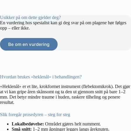
Usikker på om dette gjelder deg?
En vurdering hos spesialist kan gi deg svar på om plagene bør følges
opp – eller ikke.
Be om en vurdering
Hvordan brukes «heklenål» i behandlingen?
«Heklenål» er et lite, krokformet instrument (flebektomikrok). Det gjør
at vi kan gripe åren skånsomt og ta den ut gjennom snitt på bare 1–2
mm. Det betyr mindre traume i huden, raskere tilheling og penere
resultat.
Slik foregår prosedyren – steg for steg
Lokalbedøvelse:
Området gjøres helt numment.
Små snitt:
1–2 mm åpninger legges langs åreknuten.