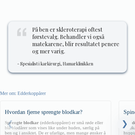
På ben er skleroterapi oftest
førstevalg. Behandler vi også
matekarene, blir resultatet penere
og mer varig.
- Spesialist i karkirurgi, Hamarklinikken
Mer om:
Edderkoppårer
Hvordan fjerne sprengte blodkar?
Spin
Sprengte blodkar
(edderkoppårer) er små røde eller
Spind
blå blodårer som vises like under huden, særlig på
blodka
ben og i ansiktet. De er ufarlige, men mange ønsker å
hyppig