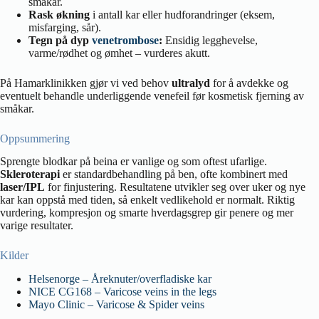
småkar.
Rask økning
i antall kar eller hudforandringer (eksem,
misfarging, sår).
Tegn på dyp
venetrombose
:
Ensidig legghevelse,
varme/rødhet og ømhet – vurderes akutt.
På Hamarklinikken gjør vi ved behov
ultralyd
for å avdekke og
eventuelt behandle underliggende venefeil før kosmetisk fjerning av
småkar.
Oppsummering
Sprengte blodkar på beina er vanlige og som oftest ufarlige.
Skleroterapi
er standardbehandling på ben, ofte kombinert med
laser/IPL
for finjustering. Resultatene utvikler seg over uker og nye
kar kan oppstå med tiden, så enkelt vedlikehold er normalt. Riktig
vurdering, kompresjon og smarte hverdagsgrep gir penere og mer
varige resultater.
Kilder
Helsenorge – Åreknuter/overfladiske kar
NICE CG168 – Varicose veins in the legs
Mayo Clinic – Varicose & Spider veins