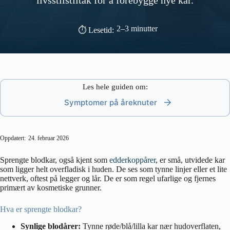
livsstilstiltak for å forebygge nye kar.
2–3 minutter
⏱ Lesetid:
Les hele guiden om:
Symptomer på åreknuter
Oppdatert:
24. februar 2026
Sprengte blodkar, også kjent som
edderkoppårer
, er små, utvidede kar
som ligger helt overfladisk i huden. De ses som tynne linjer eller et lite
nettverk, oftest på legger og lår. De er som regel ufarlige og fjernes
primært av kosmetiske grunner.
Hva er sprengte blodkar?
Synlige blodårer:
Tynne røde/blå/lilla kar nær hudoverflaten,