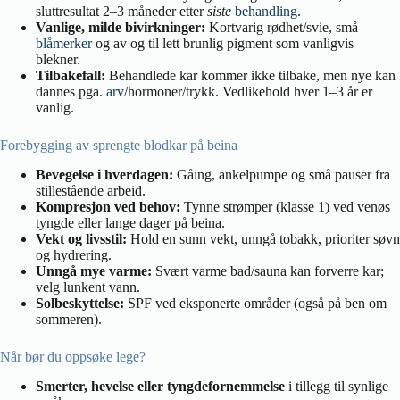
sluttresultat 2–3 måneder etter
siste
behandling
.
Vanlige, milde bivirkninger:
Kortvarig rødhet/svie, små
blåmerker
og av og til lett brunlig pigment som vanligvis
blekner.
Tilbakefall:
Behandlede kar kommer ikke tilbake, men nye kan
dannes pga.
arv
/hormoner/trykk. Vedlikehold hver 1–3 år er
vanlig.
Forebygging av sprengte blodkar på beina
Bevegelse i hverdagen:
Gåing, ankelpumpe og små pauser fra
stillestående arbeid.
Kompresjon ved behov:
Tynne strømper (klasse 1) ved venøs
tyngde eller lange dager på beina.
Vekt og livsstil:
Hold en sunn vekt, unngå tobakk, prioriter søvn
og hydrering.
Unngå mye varme:
Svært varme bad/sauna kan forverre kar;
velg lunkent vann.
Solbeskyttelse:
SPF ved eksponerte områder (også på ben om
sommeren).
Når bør du oppsøke lege?
Smerter, hevelse eller tyngdefornemmelse
i tillegg til synlige