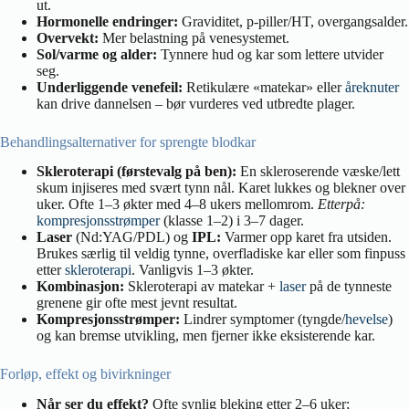
ut.
Hormonelle endringer:
Graviditet, p-piller/HT, overgangsalder.
Overvekt:
Mer belastning på venesystemet.
Sol/varme og alder:
Tynnere hud og kar som lettere utvider
seg.
Underliggende venefeil:
Retikulære «matekar» eller
åreknuter
kan drive dannelsen – bør vurderes ved utbredte plager.
Behandlingsalternativer for sprengte blodkar
Skleroterapi (førstevalg på ben):
En skleroserende væske/lett
skum injiseres med svært tynn nål. Karet lukkes og blekner over
uker. Ofte 1–3 økter med 4–8 ukers mellomrom.
Etterpå:
kompresjonsstrømper
(klasse 1–2) i 3–7 dager.
Laser
(Nd:YAG/PDL) og
IPL:
Varmer opp karet fra utsiden.
Brukes særlig til veldig tynne, overfladiske kar eller som finpuss
etter
skleroterapi
. Vanligvis 1–3 økter.
Kombinasjon:
Skleroterapi av matekar +
laser
på de tynneste
grenene gir ofte mest jevnt resultat.
Kompresjonsstrømper:
Lindrer symptomer (tyngde/
hevelse
)
og kan bremse utvikling, men fjerner ikke eksisterende kar.
Forløp, effekt og bivirkninger
Når ser du effekt?
Ofte synlig bleking etter 2–6 uker;