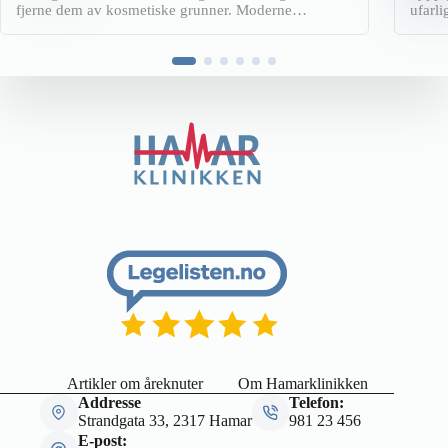
fjerne dem av kosmetiske grunner. Moderne
ufarl
behandlinger som laser, IPL og sklerosering gir
eller 
trygge og synlige resultater uten kirurgi.
solbe
fjern
laser
Artikler om åreknuter
Om Hamarklinikken
Addresse
Telefon:
Strandgata 33, 2317 Hamar
981 23 456
E-post: