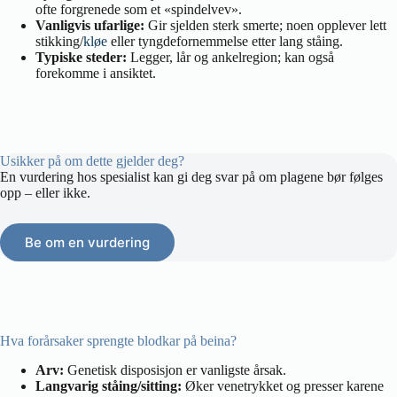
ofte forgrenede som et «spindelvev».
Vanligvis ufarlige:
Gir sjelden sterk smerte; noen opplever lett
stikking/
kløe
eller tyngdefornemmelse etter lang ståing.
Typiske steder:
Legger, lår og ankelregion; kan også
forekomme i ansiktet.
Usikker på om dette gjelder deg?
En vurdering hos spesialist kan gi deg svar på om plagene bør følges
opp – eller ikke.
Be om en vurdering
Hva forårsaker sprengte blodkar på beina?
Arv:
Genetisk disposisjon er vanligste årsak.
Langvarig ståing/sitting:
Øker venetrykket og presser karene