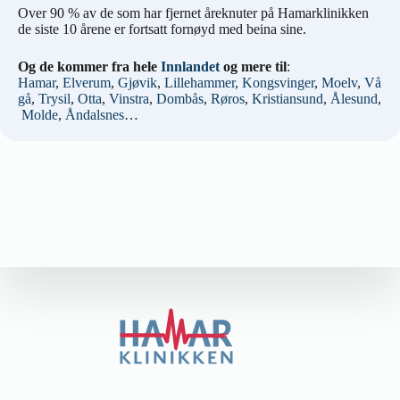
Over 90 % av de som har fjernet åreknuter på Hamarklinikken
de siste 10 årene er fortsatt fornøyd med beina sine.
Og de kommer fra hele
Innlandet
og mere til
:
Hamar
,
Elverum
,
Gjøvik
,
Lillehammer
,
Kongsvinger
,
Moelv
,
Vå
gå
,
Trysil
,
Otta
,
Vinstra
,
Dombås
,
Røros
,
Kristiansund
,
Ålesund
,
Molde
,
Åndalsnes
…