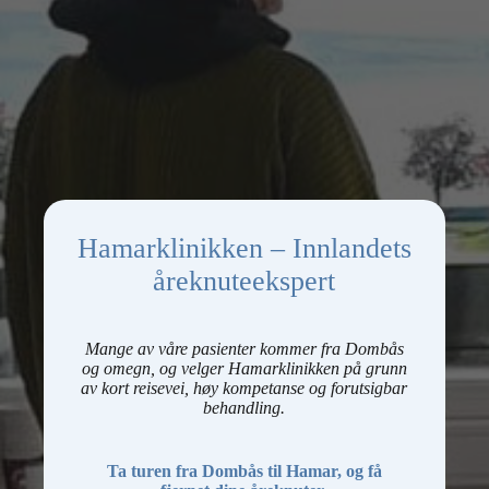
Hamarklinikken – Innlandets
åreknuteekspert
Mange av våre pasienter kommer fra Dombås
og omegn, og velger Hamarklinikken på grunn
av kort reisevei, høy kompetanse og forutsigbar
behandling.
Ta turen fra Dombås til Hamar, og få