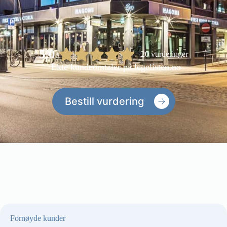
5.0
20 vurderinger
Ekte kundeomtaler på
legelisten.no
Bestill vurdering
Fornøyde kunder