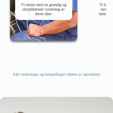
Vi starter med en grundig og
Vi behan
uforpliktende vurdering av
modern
årene dine.
metoder, 
Alle vurderinger og behandlinger utføres av spesialister