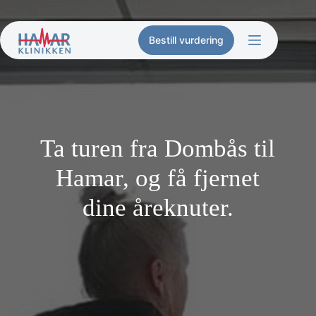
Hopp
til
innholdet
Bestill vurdering
Ta turen fra Dombås til
Hamar, og få fjernet
dine åreknuter.