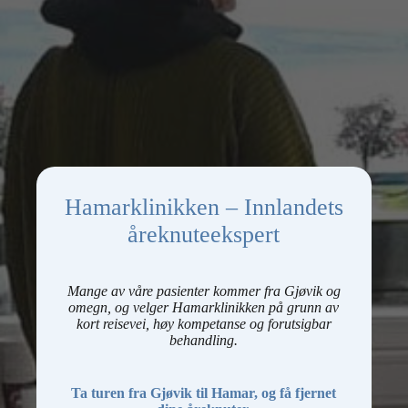
Hamarklinikken – Innlandets
åreknuteekspert
Mange av våre pasienter kommer fra Gjøvik og
omegn, og velger Hamarklinikken på grunn av
kort reisevei, høy kompetanse og forutsigbar
behandling.
Ta turen fra Gjøvik til Hamar, og få fjernet