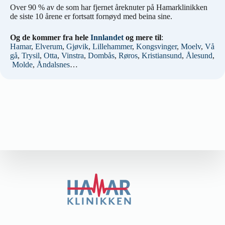
Over 90 % av de som har fjernet åreknuter på Hamarklinikken
de siste 10 årene er fortsatt fornøyd med beina sine.
Og de kommer fra hele
Innlandet
og mere til
:
Hamar
,
Elverum
,
Gjøvik
,
Lillehammer
,
Kongsvinger
,
Moelv
,
Vå
gå
,
Trysil
,
Otta
,
Vinstra
,
Dombås
,
Røros
,
Kristiansund
,
Ålesund
,
Molde
,
Åndalsnes
…