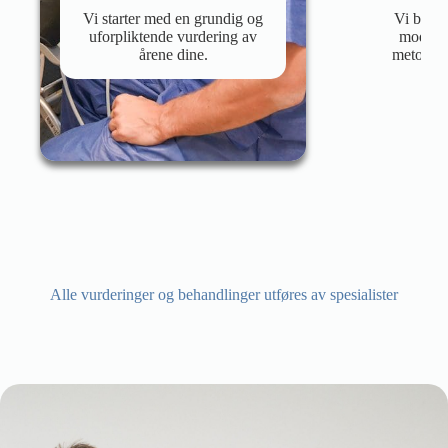
Vi starter med en grundig og
Vi behan
uforpliktende vurdering av
modern
årene dine.
metoder, 
Alle vurderinger og behandlinger utføres av spesialister