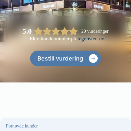
5.0
20 vurderinger
Ekte kundeomtaler på
legelisten.no
Bestill vurdering
Fornøyde kunder