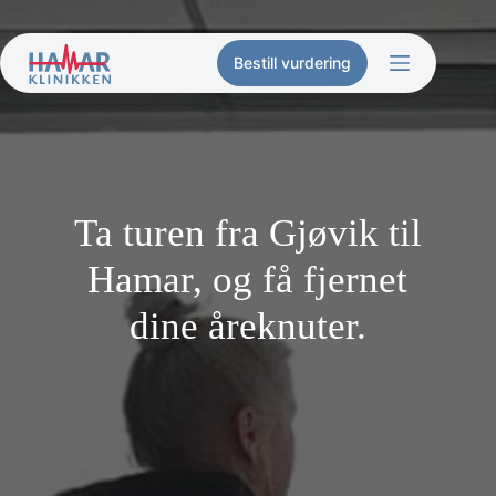
Hopp
til
innholdet
Bestill vurdering
Ta turen fra Gjøvik til
Hamar, og få fjernet
dine åreknuter.