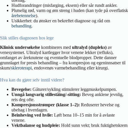
ubehag.
Hudforandringer (misfarging, eksem) eller sår rundt ankler.
Plutselig rød, varm og øm streng i huden (kan tyde på overflatisk
årebetennelse
).
Usikkerhet: du ønsker en bekreftet diagnose og råd om
behandling
.
Slik stilles diagnosen hos lege
Klinisk undersøkelse
kombineres med
ultralyd (dupleks)
av
venesystemet. Ultralyd kartlegger hvor venene lekker (refluks),
omfanget av åreknutene og eventuelle blodpropper. Dette danner
grunnlaget for presis behandling – fra kompresjon og egeninnsatser til
skum/
skleroterapi
, endovenøs varmebehandling eller kirurgi.
Hva kan du gjøre selv inntil videre?
Bevegelse:
Gåturer/sykling stimulerer leggmuskelpumpen.
Unngå langvarig stilleståing/-sitting:
Beveg anklene jevnlig,
reis deg ofte.
Kompresjonsstrømper (klasse 1–2):
Reduserer hevelse og
ubehag i hverdagen.
Beinheving ved hvile:
Løft bena 10–15 min for å avlaste
venene.
Vektbalanse og hudpleie:
Hold sunn vekt; bruk fuktighetskrem