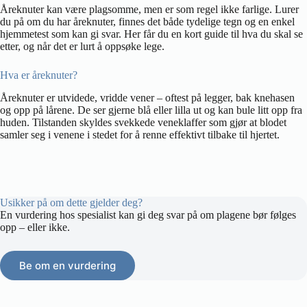
Åreknuter kan være plagsomme, men er som regel ikke farlige. Lurer
du på om du har åreknuter, finnes det både tydelige tegn og en enkel
hjemmetest som kan gi svar. Her får du en kort guide til hva du skal se
etter, og når det er lurt å oppsøke lege.
Hva er åreknuter?
Åreknuter er utvidede, vridde vener – oftest på legger, bak knehasen
og opp på lårene. De ser gjerne blå eller lilla ut og kan bule litt opp fra
huden. Tilstanden skyldes svekkede veneklaffer som gjør at blodet
samler seg i venene i stedet for å renne effektivt tilbake til hjertet.
Usikker på om dette gjelder deg?
En vurdering hos spesialist kan gi deg svar på om plagene bør følges
opp – eller ikke.
Be om en vurdering