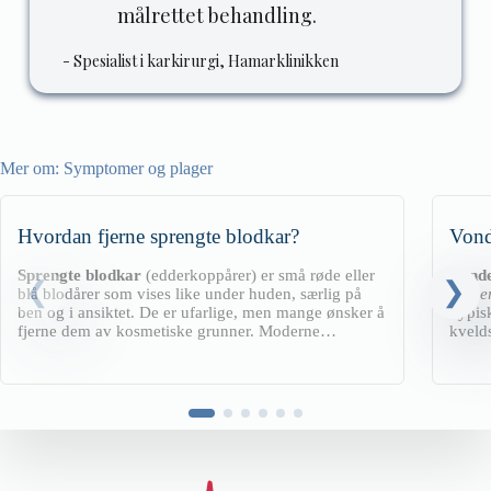
målrettet behandling.
- Spesialist i karkirurgi, Hamarklinikken
Mer om:
Symptomer og plager
Hvordan fjerne sprengte blodkar?
Vond
Sprengte blodkar
(edderkoppårer) er små røde eller
Vonde
blå blodårer som vises like under huden, særlig på
plage
ben og i ansiktet. De er ufarlige, men mange ønsker å
Typis
fjerne dem av kosmetiske grunner. Moderne
kvelds
behandlinger som laser, IPL og sklerosering gir
med b
trygge og synlige resultater uten kirurgi.
ensidi
belas
av leg