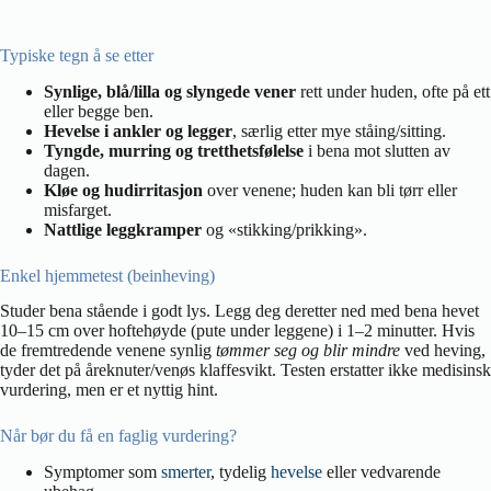
Typiske tegn å se etter
Synlige, blå/lilla og slyngede vener
rett under huden, ofte på ett
eller begge ben.
Hevelse i ankler og legger
, særlig etter mye ståing/sitting.
Tyngde, murring og tretthetsfølelse
i bena mot slutten av
dagen.
Kløe og hudirritasjon
over venene; huden kan bli tørr eller
misfarget.
Nattlige leggkramper
og «stikking/prikking».
Enkel hjemmetest (beinheving)
Studer bena stående i godt lys. Legg deg deretter ned med bena hevet
10–15 cm over hoftehøyde (pute under leggene) i 1–2 minutter. Hvis
de fremtredende venene synlig
tømmer seg og blir mindre
ved heving,
tyder det på åreknuter/venøs klaffesvikt. Testen erstatter ikke medisinsk
vurdering, men er et nyttig hint.
Når bør du få en faglig vurdering?
Symptomer som
smerter
, tydelig
hevelse
eller vedvarende