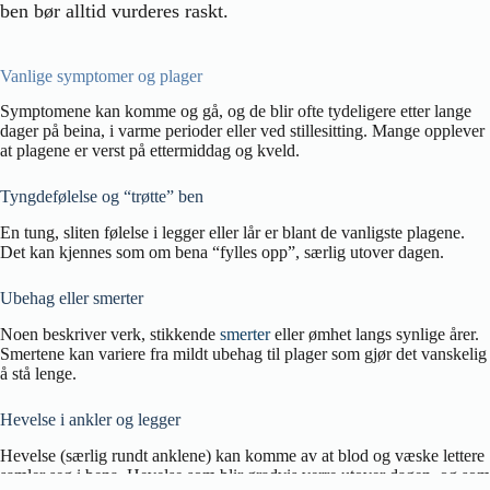
ben bør alltid vurderes raskt.
Vanlige symptomer og plager
Symptomene kan komme og gå, og de blir ofte tydeligere etter lange
dager på beina, i varme perioder eller ved stillesitting. Mange opplever
at plagene er verst på ettermiddag og kveld.
Tyngdefølelse og “trøtte” ben
En tung, sliten følelse i legger eller lår er blant de vanligste plagene.
Det kan kjennes som om bena “fylles opp”, særlig utover dagen.
Ubehag eller smerter
Noen beskriver verk, stikkende
smerter
eller ømhet langs synlige årer.
Smertene kan variere fra mildt ubehag til plager som gjør det vanskelig
å stå lenge.
Hevelse i ankler og legger
Hevelse (særlig rundt anklene) kan komme av at blod og væske lettere
samler seg i bena. Hevelse som blir gradvis verre utover dagen, og som