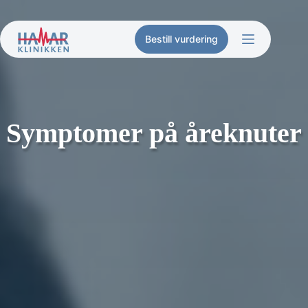
Hopp
til
innholdet
Bestill vurdering
Symptomer på åreknuter